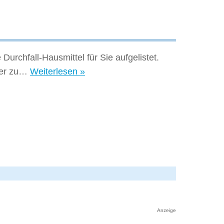
Hausmittel
gegen
Schnupfen
Durchfall-Hausmittel für Sie aufgelistet.
Hausmittel
sser zu…
Weiterlesen »
gegen
Durchfall
Anzeige