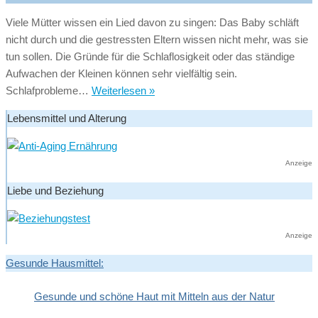
Baby
Viele Mütter wissen ein Lied davon zu singen: Das Baby schläft
schreit
nicht durch und die gestressten Eltern wissen nicht mehr, was sie
ständig,
tun sollen. Die Gründe für die Schlaflosigkeit oder das ständige
was
Aufwachen der Kleinen können sehr vielfältig sein.
tun?
Schlafprobleme
Schlafprobleme…
Weiterlesen »
bei
Lebensmittel und Alterung
Babys
–
Baby
Anzeige
schläft
Liebe und Beziehung
nicht
durch
Anzeige
Gesunde Hausmittel:
Gesunde und schöne Haut mit Mitteln aus der Natur