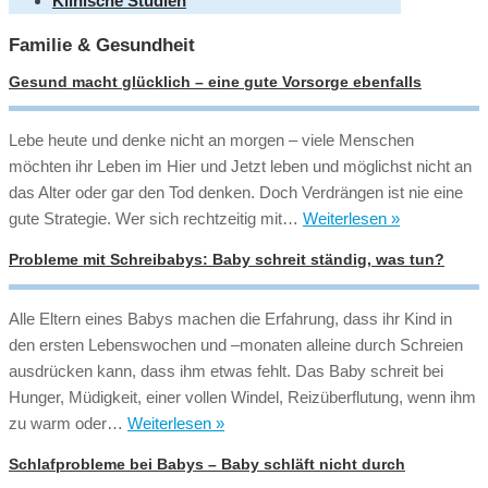
Klinische Studien
Familie & Gesundheit
Gesund macht glücklich – eine gute Vorsorge ebenfalls
Lebe heute und denke nicht an morgen – viele Menschen
möchten ihr Leben im Hier und Jetzt leben und möglichst nicht an
das Alter oder gar den Tod denken. Doch Verdrängen ist nie eine
Gesund
gute Strategie. Wer sich rechtzeitig mit…
Weiterlesen »
macht
Probleme mit Schreibabys: Baby schreit ständig, was tun?
glücklich
–
Alle Eltern eines Babys machen die Erfahrung, dass ihr Kind in
eine
den ersten Lebenswochen und –monaten alleine durch Schreien
gute
ausdrücken kann, dass ihm etwas fehlt. Das Baby schreit bei
Vorsorge
Hunger, Müdigkeit, einer vollen Windel, Reizüberflutung, wenn ihm
ebenfalls
Probleme
zu warm oder…
Weiterlesen »
mit
Schlafprobleme bei Babys – Baby schläft nicht durch
Schreibabys: