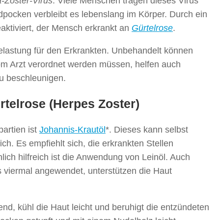
a-Zoster-Virus
. Viele Menschen tragen dieses Virus
ndpocken verbleibt es lebenslang im Körper. Durch ein
eaktiviert, der Mensch erkrankt an
Gürtelrose
.
Belastung für den Erkrankten. Unbehandelt können
vom Arzt verordnet werden müssen, helfen auch
u beschleunigen.
rtelrose (Herpes Zoster)
artien ist
Johannis-Krautöl
*. Dieses kann selbst
ich. Es empfiehlt sich, die erkrankten Stellen
lich hilfreich ist die Anwendung von Leinöl. Auch
s viermal angewendet, unterstützen die Haut
d, kühl die Haut leicht und beruhigt die entzündeten