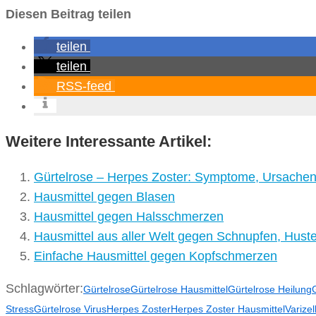
Diesen Beitrag teilen
teilen
teilen
RSS-feed
Weitere Interessante Artikel:
Gürtelrose – Herpes Zoster: Symptome, Ursachen
Hausmittel gegen Blasen
Hausmittel gegen Halsschmerzen
Hausmittel aus aller Welt gegen Schnupfen, Hust
Einfache Hausmittel gegen Kopfschmerzen
Schlagwörter:
Gürtelrose
Gürtelrose Hausmittel
Gürtelrose Heilung
Stress
Gürtelrose Virus
Herpes Zoster
Herpes Zoster Hausmittel
Varizel