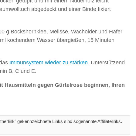
ocken getupft und mit einem Nudelholz leicht
Baumwolltuch abgedeckt und einer Binde fixiert
10 g Bockshornklee, Melisse, Wacholder und Hafer
50 ml kochendem Wasser übergießen, 15 Minuten
 das
Immunsystem wieder zu stärken
. Unterstützend
min B, C und E.
t Hausmitteln gegen Gürtelrose beginnen, Ihren
erlink" gekennzeichnete Links sind sogenannte Affiliatelinks.