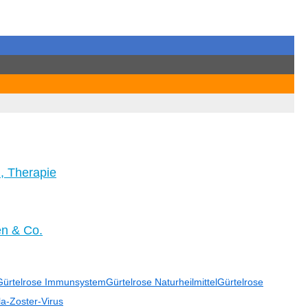
, Therapie
en & Co.
Gürtelrose Immunsystem
Gürtelrose Naturheilmittel
Gürtelrose
la-Zoster-Virus