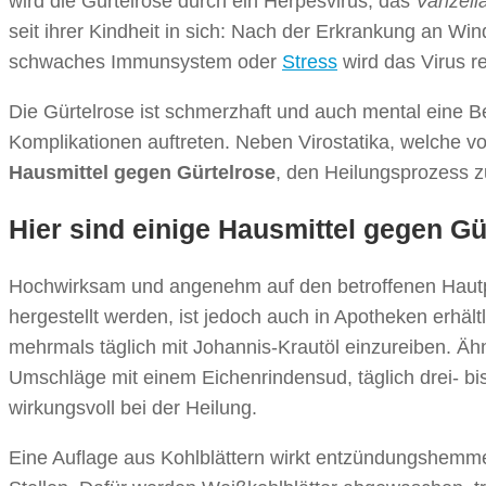
wird die Gürtelrose durch ein Herpesvirus, das
Varizell
seit ihrer Kindheit in sich: Nach der Erkrankung an Wi
schwaches Immunsystem oder
Stress
wird das Virus r
Die Gürtelrose ist schmerzhaft und auch mental eine 
Komplikationen auftreten. Neben Virostatika, welche 
Hausmittel gegen Gürtelrose
, den Heilungsprozess z
Hier sind einige Hausmittel gegen Gü
Hochwirksam und angenehm auf den betroffenen Hautp
hergestellt werden, ist jedoch auch in Apotheken erhältl
mehrmals täglich mit Johannis-Krautöl einzureiben. Ähn
Umschläge mit einem Eichenrindensud, täglich drei- bi
wirkungsvoll bei der Heilung.
Eine Auflage aus Kohlblättern wirkt entzündungshemmen