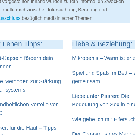
 vorgestellten Inhalte wurden zu rein informellen Zwecken
sionelle medizinische Untersuchung, Beratung und
usschluss
bezüglich medizinischer Themen.
 Leben Tipps:
Liebe & Beziehung:
Kapseln fördern dein
Mikropenis – Wann ist er z
inden
Spiel und Spaß im Bett –
he Methoden zur Stärkung
gemeinsam
unsystems
Liebe unter Paaren: Die
ndheitlichen Vorteile von
Bedeutung von Sex in ein
C
Beziehung
Wie gehe ich mit Eifersuc
eit für die Haut – Tipps
Der Orgasmus des Mann