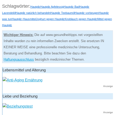
Schlagwörter:
Hautpilz
Hautpilz Apfelessig
Hautpilz Bad
Hautpilz
Lavendelöl
Hautpilz natürlich behandeln
Hautpilz Teebaumöl
Hautpilz vorbeugen
Hautpilz
was tun
Hautpilz-Hausmittel
Joghurt gegen Hautpilz
Knoblauch gegen Hautpilz
Mittel gegen
Hautpilz
Wichtiger Hinweis:
Die auf www.gesundheittipps.net vorgestellten
Inhalte wurden zu rein informellen Zwecken erstellt. Sie ersetzen IN
KEINER WEISE eine professionelle medizinische Untersuchung,
Beratung und Behandlung. Bitte beachten Sie dazu den
Haftungsausschluss
bezüglich medizinischer Themen.
Lebensmittel und Alterung
Anzeige
Liebe und Beziehung
Anzeige