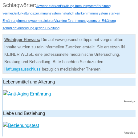
Schlagwörter:
Abwehr stärken
Erkältung Immunsystem
Erkältung
vermeiden
Erkältungszeit
Immunsystem natürlich stärken
Immunsystem stärken
Ernährung
Immunsystem trainieren
Vitamine fürs Immunsystem
vor Erkältung
schützen
Vorbeugung gegen Erkältung
Wichtiger Hinweis:
Die auf www.gesundheittipps.net vorgestellten
Inhalte wurden zu rein informellen Zwecken erstellt. Sie ersetzen IN
KEINER WEISE eine professionelle medizinische Untersuchung,
Beratung und Behandlung. Bitte beachten Sie dazu den
Haftungsausschluss
bezüglich medizinischer Themen.
Lebensmittel und Alterung
Anzeige
Liebe und Beziehung
Anzeige