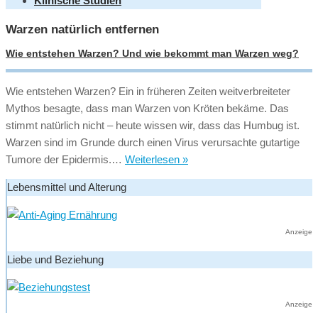
Klinische Studien
Warzen natürlich entfernen
Wie entstehen Warzen? Und wie bekommt man Warzen weg?
Wie entstehen Warzen? Ein in früheren Zeiten weitverbreiteter
Mythos besagte, dass man Warzen von Kröten bekäme. Das
stimmt natürlich nicht – heute wissen wir, dass das Humbug ist.
Warzen sind im Grunde durch einen Virus verursachte gutartige
Wie
Tumore der Epidermis.…
Weiterlesen »
entstehen
Lebensmittel und Alterung
Warzen?
Und
wie
Anzeige
bekommt
Liebe und Beziehung
man
Warzen
weg?
Anzeige