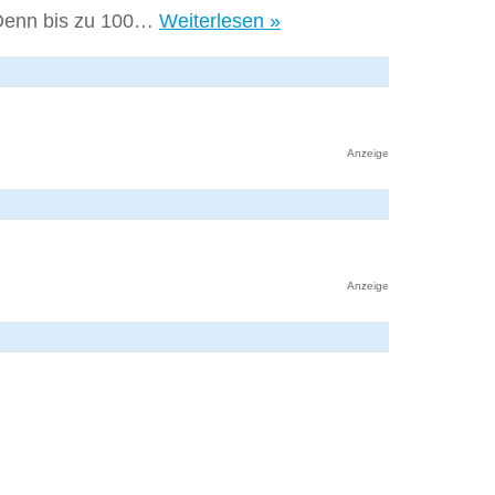
Mittel
 Denn bis zu 100…
Weiterlesen »
gegen
Haarausfall
Anzeige
Anzeige