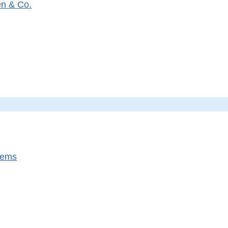
en & Co.
tems