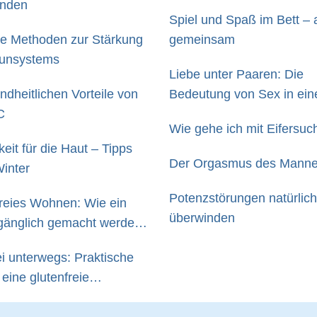
inden
Spiel und Spaß im Bett –
he Methoden zur Stärkung
gemeinsam
unsystems
Liebe unter Paaren: Die
ndheitlichen Vorteile von
Bedeutung von Sex in ein
C
Beziehung
Wie gehe ich mit Eifersuc
eit für die Haut – Tipps
Der Orgasmus des Mann
Winter
Potenzstörungen natürlich
freies Wohnen: Wie ein
überwinden
gänglich gemacht werden
ei unterwegs: Praktische
 eine glutenfreie
g im Alltag