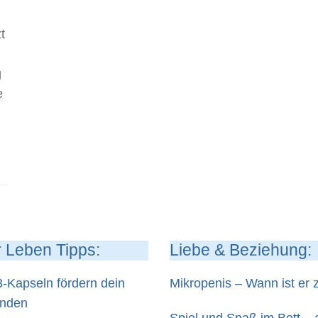
t
g
e
 Leben Tipps:
Liebe & Beziehung:
Kapseln fördern dein
Mikropenis – Wann ist er z
inden