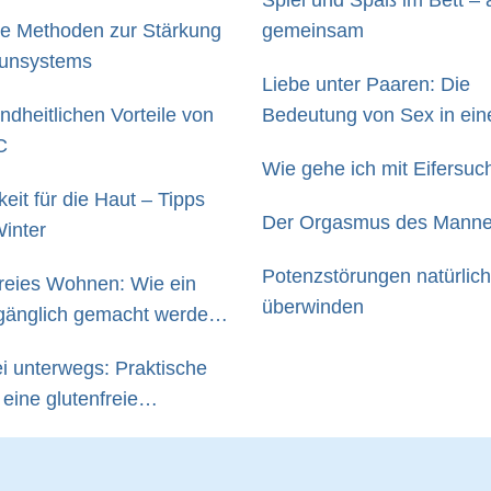
Spiel und Spaß im Bett –
he Methoden zur Stärkung
gemeinsam
unsystems
Liebe unter Paaren: Die
ndheitlichen Vorteile von
Bedeutung von Sex in ein
C
Beziehung
Wie gehe ich mit Eifersuc
eit für die Haut – Tipps
Der Orgasmus des Mann
Winter
Potenzstörungen natürlich
freies Wohnen: Wie ein
überwinden
gänglich gemacht werden
ei unterwegs: Praktische
 eine glutenfreie
g im Alltag